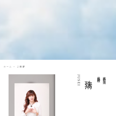
ホーム
> ご挨拶
JUSEI
珠清
代表取締役
株式会社 珠清