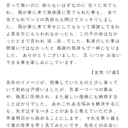
言って無いのに 知らないはずなのに 次々に当てら
れ、 我が家に来て過保護に育てられた事も、 全て
当てられワンコの気持ちも聞けてスッキリしまし
た。 我が家に来て幸せにしてもらって感謝してるわ
よ貴女方にもらわれなかったら、この子の命はなか
ったとまで言われ 涙…涙…でした。私達のした事は
間違いではなかったと 感謝の気持ちで一杯になりま
した。 ありがとうございました。 又 いつか お会い
できる事を楽しみにしています。
【女性 57歳】
先生のイメージが、想像していたものと少し違って
いて初めは戸惑いましたが、言葉一つ一つの重み
や、熱意に圧倒され、また厳しい指摘にも納得する
ことばかりでした。 あれこれある悩みを解決するに
も、先ずはするべきことがあると教えていただき、
早速明日から始めることにします。 それを乗り越え
て後の世界を早く見てみたいです。先生との出会い