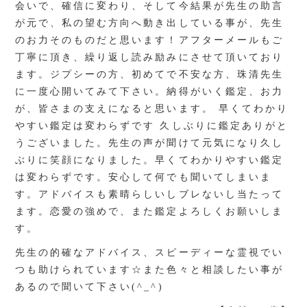
会いで、確信に変わり、そして今結果が先生の助言
が元で、私の望む方向へ動き出している事が、先生
のお力そのものだと思います！アフターメールもご
丁寧に頂き、繰り返し読み励みにさせて頂いており
ます。ジプシーの方、初めてで不安な方、珠清先生
に一度心開いてみて下さい。納得がいく鑑定、お力
が、皆さまの支えになると思います。 早くてわかり
やすい鑑定は変わらずです 久しぶりに鑑定ありがと
うございました。先生の声が聞けて元気になり久し
ぶりに笑顔になりました。早くてわかりやすい鑑定
は変わらずです。安心して何でも聞いてしまいま
す。アドバイスも素晴らしいしブレないし当たって
ます。恋愛の強めで、また鑑定よろしくお願いしま
す。
先生の的確なアドバイス、スピーディーな霊視でい
つも助けられています☆また色々と相談したい事が
あるので聞いて下さい(^_^)