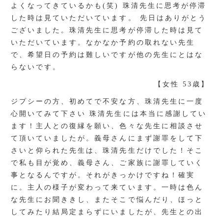
よくなってきているかも(笑) 珠清先生に思考が停滞
した時は見ていただいています。 先日はありがとう
ございました。珠清先生に思考が停滞した時は見て
いただいています。なかなか予約の取れない先生
で、希望日の予約は難しいですが他の先生にとはな
らないです。
【女性 53歳】
ジプシーの方、初めてで不安な方、珠清先生に一度
心開いてみて下さい 珠清先生には本当に感謝してい
ます！主人との復縁を願い、色々な先生に相談させ
て頂いていましたが。義母さんにまず謝罪をして下
さいと仰られた先生は、珠清先生だけでした！そこ
で私も目が覚め、義母さん、ご家族に謝罪していく
事となるんですが。それがきっかけですね！確実
に。主人の様子が変わって来ています。一時は色ん
な先生にお聞ききし、またそこで悩んだり、ほっと
してみたり結局定まらずにいましたが、先生との出